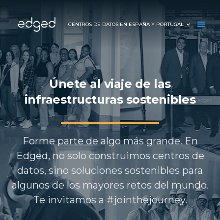
CENTROS DE DATOS EN ESPAÑA Y PORTUGAL
Únete al viaje de las
infraestructuras sostenibles
Forme parte de algo más grande. En
Edged, no solo construimos centros de
datos, sino soluciones sostenibles para
algunos de los mayores retos del mundo.
Te invitamos a #jointhejourney.